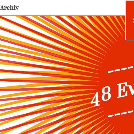
Archiv
----
48 E
----