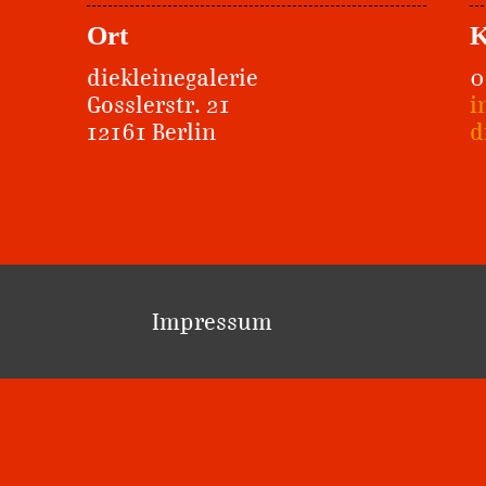
Ort
K
diekleinegalerie
0
Gosslerstr. 21
i
12161 Berlin
d
Impressum