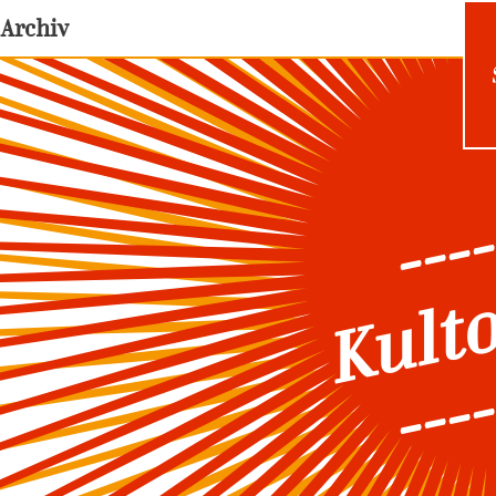
Archiv
----
Kult
----