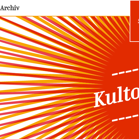
Archiv
----
Kult
----