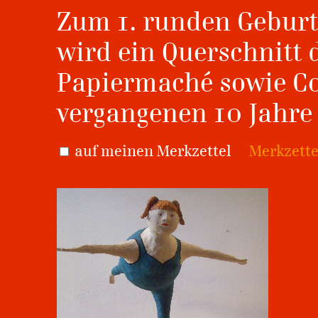
Zum 1. runden Geburt
wird ein Querschnitt 
Papiermaché sowie Co
vergangenen 10 Jahre 
auf meinen Merkzettel
Merkzette