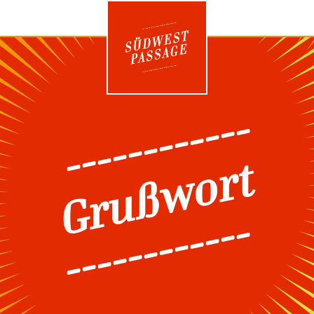
------------
Grußwort
------------