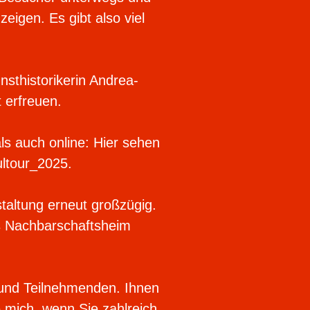
eigen. Es gibt also viel
sthistorikerin Andrea-
t erfreuen.
ls auch online: Hier sehen
ultour_2025.
taltung erneut großzügig.
as Nachbarschaftsheim
 und Teilnehmenden. Ihnen
 mich, wenn Sie zahlreich