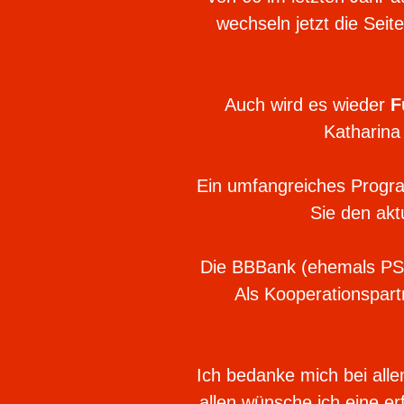
wechseln jetzt die Seit
Auch wird es wieder
F
Katharina 
Ein umfangreiches Program
Sie den akt
Die BBBank (ehemals PSD 
Als Kooperati­onspar
Ich bedanke mich bei all
allen wünsche ich eine e