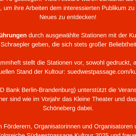
e, um ihre Arbeiten dem interessierten Publikum zu z
Neues zu entdecken!
ührungen
durch ausgewählte Stationen mit der Kun
Schraepler geben, die sich stets großer Beliebthei
mheft stellt die Stationen vor, sowohl gedruckt, a
uellen Stand der Kultour: suedwestpassage.com/k
Bank Berlin-Brandenburg) unter­stützt die Verans
tner sind wie im Vorjahr das Kleine Theater und d
Schöneberg dabei.
en Förderern, Organisatorinnen und Organisatoren
rfolg­reiche Südwestpassage Kultour 2025 und freue