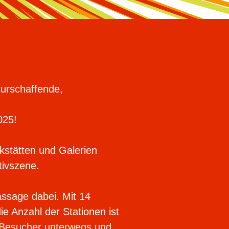
turschaffende,
025!
kstätten und Galerien
tivszene.
assage dabei. Mit 14
ie Anzahl der Stationen ist
s Besucher unterwegs und