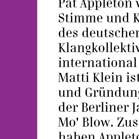
Pat Appleton 
Stimme und 
des deutsche
Klangkollekti
international
Matti Klein is
und Gründung
der Berliner 
Mo' Blow. Z
haben Appleto