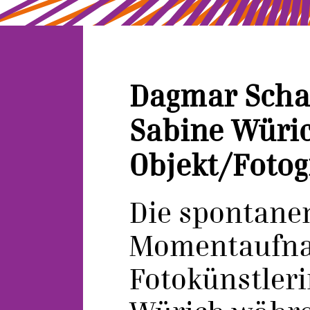
Dagmar Scha
Sabine Würi
Objekt/Fotog
Die spontane
Momentaufn
Fotokünstler