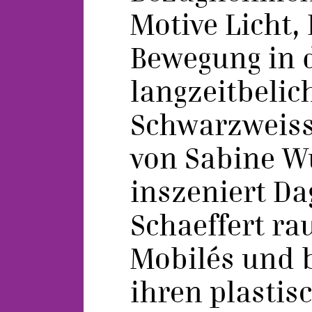
Motive Licht,
Bewegung in 
langzeitbelic
Schwarzweiss
von Sabine W
inszeniert D
Schaeffert r
Mobilés und b
ihren plastis