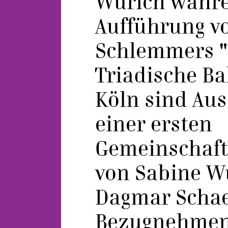
Würich währe
Aufführung v
Schlemmers 
Triadische Bal
Köln sind Au
einer ersten
Gemeinschaft
von Sabine W
Dagmar Schae
Bezugnehmend