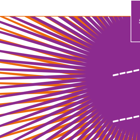
----
----