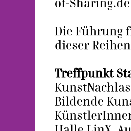
of-Sharing.de
Die Führung f
dieser Reihenf
Treffpunkt Sta
KunstNachlas
Bildende Kuns
KünstlerInne
Halle LinX, A