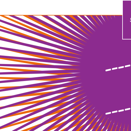
----
----