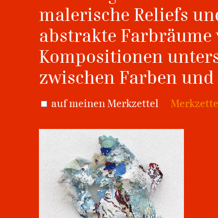
malerische Reliefs und
abstrakte Farbräume v
Kompositionen unter
zwischen Farben und
auf meinen Merkzettel
Merkzette