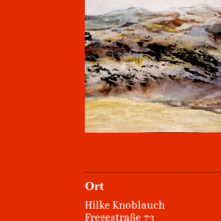
Ort
Hilke Knoblauch
Fregestraße 73