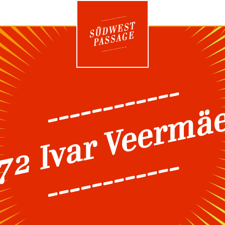
------------
72 Ivar Veermä
------------